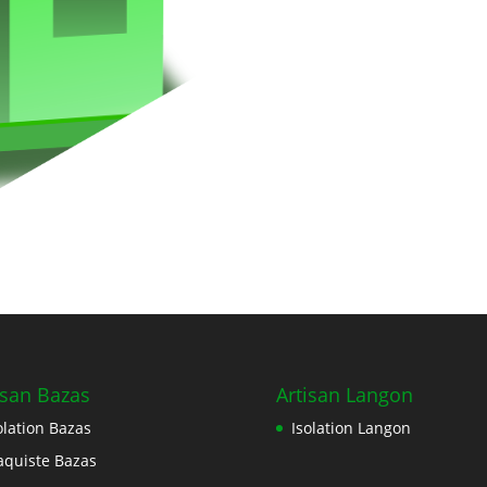
isan Bazas
Artisan Langon
olation Bazas
Isolation Langon
aquiste Bazas