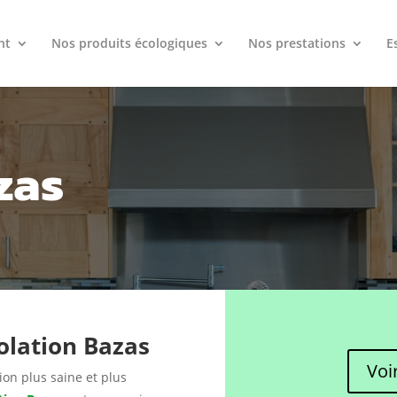
nt
Nos produits écologiques
Nos prestations
E
zas
olation Bazas
Voi
ion plus saine et plus